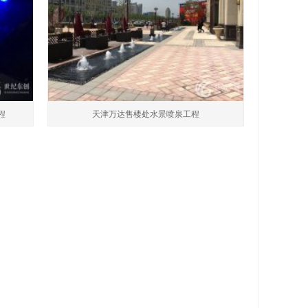
程
天津万达售楼处水景喷泉工程