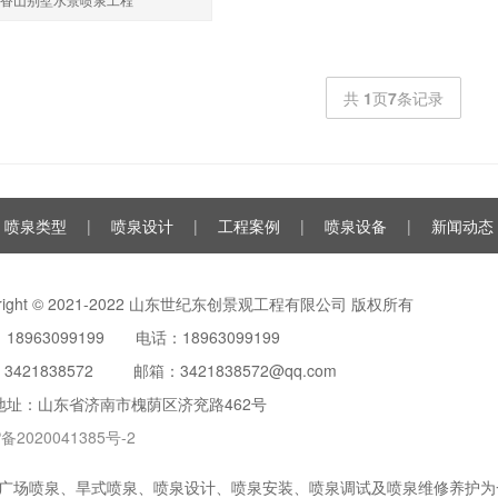
共
1
页
7
条记录
喷泉类型
|
喷泉设计
|
工程案例
|
喷泉设备
|
新闻动态
yright © 2021-2022 山东世纪东创景观工程有限公司 版权所有
18963099199 电话：18963099199
：
3421838572
邮箱：3421838572@qq.com
地址：山东省济南市槐荫区济兖路462号
备2020041385号-2
广场喷泉
、
旱式喷泉
、喷泉设计、喷泉安装、喷泉调试及喷泉维修养护为